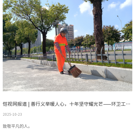
恺视网报道 | 善行义举暖人心，十年坚守耀光芒——环卫工人范玉清个人先进事迹
2025-10-23
致敬平凡的人。