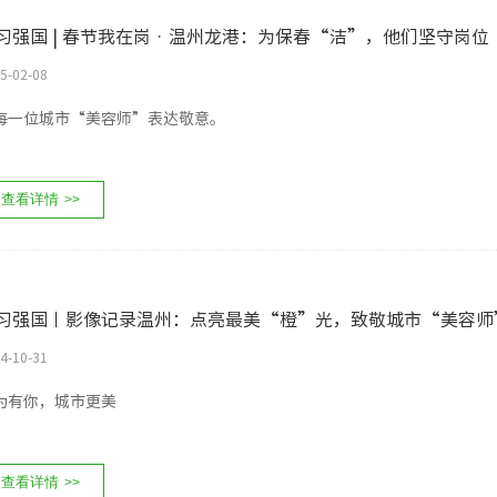
习强国 | 春节我在岗 · 温州龙港：为保春“洁”，他们坚守岗位
5-02-08
每一位城市“美容师”表达敬意。
查看详情
>>
习强国丨影像记录温州：点亮最美“橙”光，致敬城市“美容师
4-10-31
为有你，城市更美
查看详情
>>