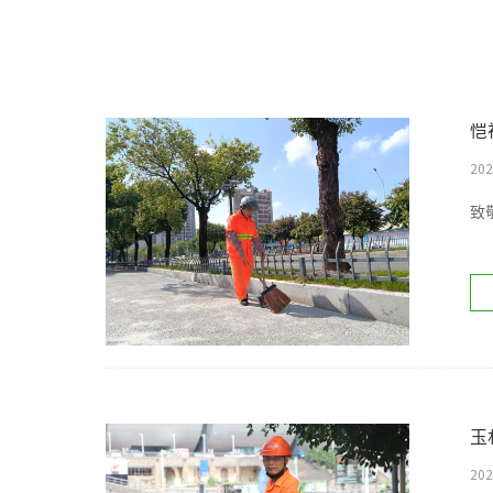
恺
202
致
玉
202