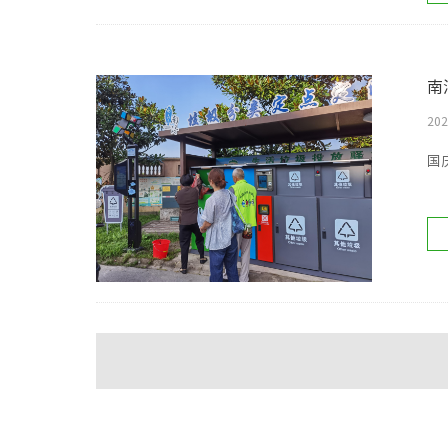
南
202
国