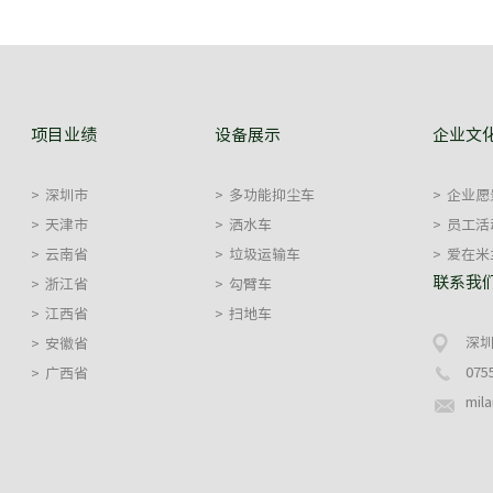
项目业绩
设备展示
企业文
>
深圳市
>
多功能抑尘车
>
企业愿
>
天津市
>
洒水车
>
员工活
>
云南省
>
垃圾运输车
>
爱在米兰
联系我
>
浙江省
>
勾臂车
>
江西省
>
扫地车
深圳
>
安徽省
075
>
广西省
mil