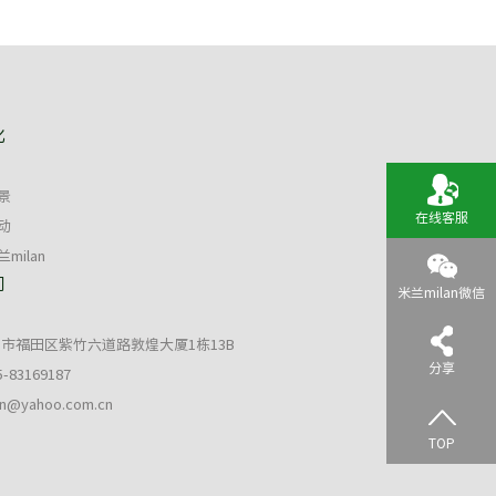
化
景
在线客服
动
milan
们
米兰milan微信
市福田区紫竹六道路敦煌大厦1栋13B
分享
5-83169187
an@yahoo.com.cn
TOP