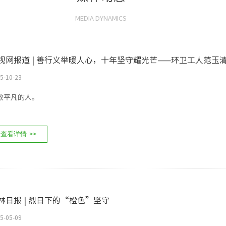
MEDIA DYNAMICS
视网报道 | 善行义举暖人心，十年坚守耀光芒——环卫工人范玉
5-10-23
敬平凡的人。
查看详情
>>
林日报 | 烈日下的“橙色”坚守
5-05-09